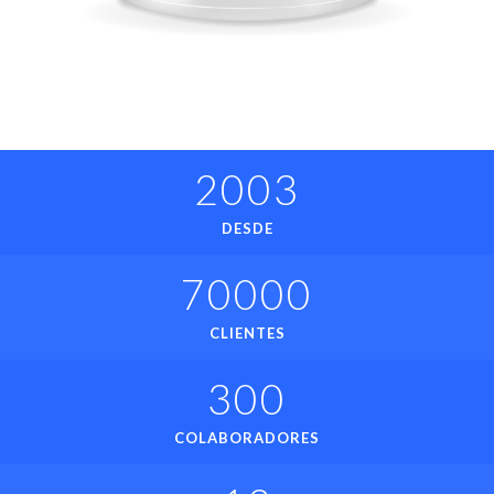
2003
DESDE
70000
CLIENTES
300
COLABORADORES