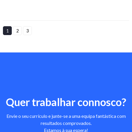
1
2
3
Quer trabalhar connosco?
Envie o seu currículo e junte-se a uma equipa fantástica com
resultados comprovados.
Estamos à sua espera!